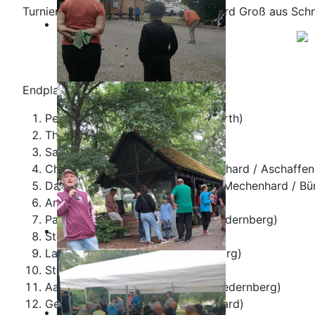
Turniersieger wurden Petra und Gerhard Groß aus Sch
Endplatzierungen:
Petra und Gerhard (Schnackenwerth)
Thuc und Ro (Bürgstadt)
Sandra und Carlo (Bürgstadt)
Christel und Franz-Josef (Mechenhard / Aschaffen
Dani und Ali mit Onkel Ramazan (Mechenhard / Bü
Annette und Haussi (Würzburg)
Pascal und Deniz (Bürgstadt / Niedernberg)
Steffen und Tommi (Mechenhard)
Lamyai und Dietmar (Aschaffenburg)
Stefan und Hai (Niedernberg)
Aaron und Alex (Mechenhard / Niedernberg)
Gerli und Dirk mit Jörg (Mechenhard)