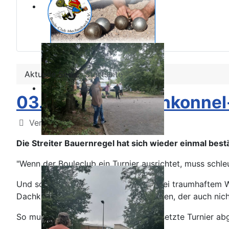
Aktuelle Seite:
Startseite
03.10.2023 - Dachkonnel-
Details
Veröffentlicht: 06. Oktober 2023
Die Streiter Bauernregel hat sich wieder einmal bestä
"Wenn der Bouleclub ein Turnier ausrichtet, muss schl
Und so war es auch diesmal wieder. Bei traumhaftem W
Dachkonnelschießens begann der Regen, der auch nich
So musste leider das überregional besetzte Turnier a