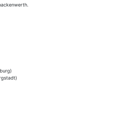
nackenwerth.
burg)
rgstadt)