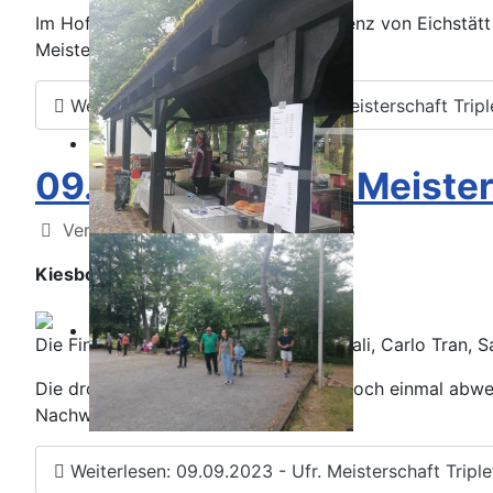
Im Hofgarten der bischöflichen Residenz von Eichstätt 
Meisterschaft statt.
Weiterlesen: 10.09.2023 - Bayr. Meisterschaft Tripl
09.09.2023 - Ufr. Meister
Details
Veröffentlicht: 12. September 2023
Kiesbouler im Finale unter sich
Die Finalisten Pascal Tran, Ramazan Cali, Carlo Tran, 
Die drohende Wachablösung gerade noch einmal abwehr
Nachwuchs aus den eigenen Reihen.
Weiterlesen: 09.09.2023 - Ufr. Meisterschaft Triple