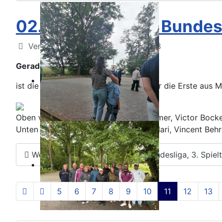
02./03.09.2023 - Bundesl
Details
Veröffentlicht: 04. September 2023
Gerade noch mal gut gegangen ...
ist die diesjährige Bundesligasaison für die Erste aus 
Oben v. l.: Vincent Probst, Aaron Sommer, Victor Bockel
Unten v. l.: Domino Probst, Nicholas Mari, Vincent Behr
Weiterlesen: 02./03.09.2023 - Bundesliga, 3. Spie
5
6
7
8
9
10
11
12
13