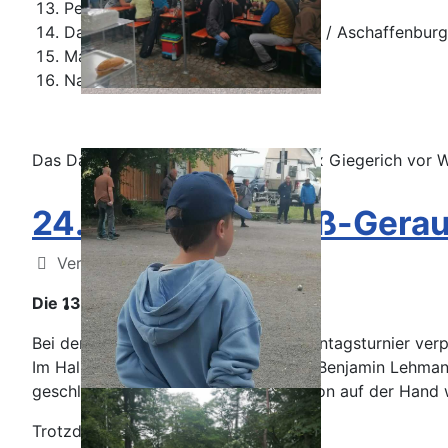
Petra und Werner (Niedernberg)
Dang und Grico (Berlin-Kreuzberg / Aschaffenburg
Marion und Marc (Aschaffenburg)
Nadine und Jerome (Bürgstadt)
Das Dachkonnelschießen gewann Alex Giegerich vor W
24.09.2023 - Groß-Geraue
Details
Veröffentlicht: 05. Oktober 2023
Die 13 auf der Hand
Bei dem mit 110 Teams besetzten Sonntagsturnier ver
Im Halbfinale mussten sie sich gegen
Benjamin Lehmann
geschlagen geben, obwohl die 13 schon auf der Hand 
Trotzdem Herzlichen Glückwunsch!