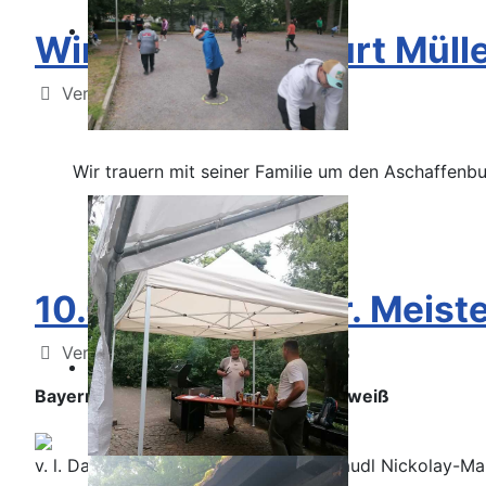
Wir trauern um Kurt Müll
Details
Veröffentlicht: 17. September 2023
Wir trauern mit seiner Familie um den Aschaffenbu
10.09.2023 - Bayr. Meiste
Details
Veröffentlicht: 12. September 2023
Bayerns Championessen tragen rot-weiß
v. l. Daniela Kale, Andrea Bärthlein, Traudl Nickolay-Ma