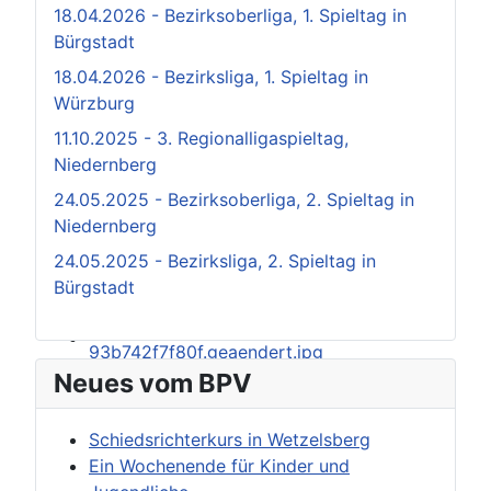
18.04.2026 - Bezirksoberliga, 1. Spieltag in
Bürgstadt
18.04.2026 - Bezirksliga, 1. Spieltag in
Würzburg
11.10.2025 - 3. Regionalligaspieltag,
Niedernberg
24.05.2025 - Bezirksoberliga, 2. Spieltag in
Niedernberg
24.05.2025 - Bezirksliga, 2. Spieltag in
Bürgstadt
Neues vom BPV
Schiedsrichterkurs in Wetzelsberg
Ein Wochenende für Kinder und