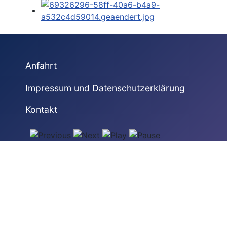
Anfahrt
Impressum und Datenschutzerklärung
Kontakt