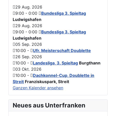
29 Aug. 2026
9:00
-
0:00
Bundesliga 3. Spieltag
Ludwigshafen
29 Aug. 2026
9:00
-
0:00
Bundesliga 3. Spieltag
Ludwigshafen
05 Sep. 2026
10:00
-
Ufr. Meisterschaft Doublette
26 Sep. 2026
10:00
-
Landesliga, 3. Spieltag
Burgthann
03 Okt. 2026
10:00
-
Dachkonnel-Cup, Doublette in
Streit
Franziskuspark, Streit
Ganzen Kalender ansehen
Neues aus Unterfranken