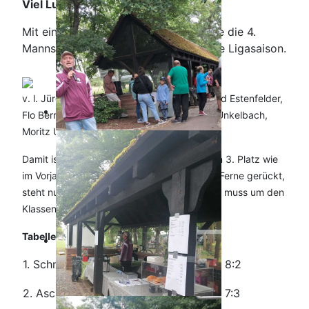
Viel Luft nach Oben
Mit einem enttäuschenden 0:2 startete die 4.
Mannschaft des BCM in die diesjährige Ligasaison.
v. l. Jürgen Berberich mit Biber Susi, Reinhold Estenfelder,
Flo Berres, Valentin Heß, Charly Jopp, Udo Unkelbach,
Moritz Unkelbach
Damit ist das anvisierte Ziel, mindestens den 3. Platz wie
im Vorjahr zu erreichen, erst einmal in weite Ferne gerückt,
steht nun auf dem letzten Tabellenplatz und muss um den
Klassenerhalt kämpfen.
Tabelle 1. Spieltag:
1. Schnackenwerth II
2:0
8:2
2. Aschaffenburg II
2:0
7:3