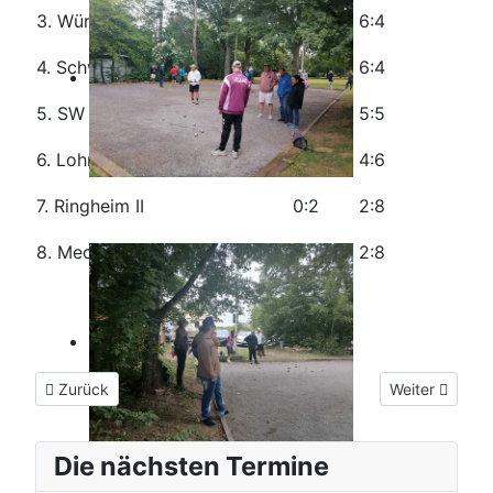
3. Würzburg III
2:0
6:4
4. Schweinfurt CP 03
1:1
6:4
5. SW Kugelleger II
1:1
5:5
6. Lohr I
0:2
4:6
7. Ringheim II
0:2
2:8
8. Mechenhard IV
0:2
2:8
Vorheriger Beitrag: 05.04.2025 - Bezirksoberliga, 1. Spieltag 
Nächster Beitr
Zurück
Weiter
Die nächsten Termine